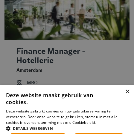
Finance Manager -
Hotellerie
Amsterdam
MBO
×
HBO
Deze website maakt gebruik van
Vast
cookies.
On-site
Deze website gebruikt cookies om uw gebruikerservaring te
Fulltime
verbeteren. Door onze website te gebruiken, stemt u in met alle
cookies in overeenstemming met ons Cookiebeleid.
Lees verder
DETAILS WEERGEVEN