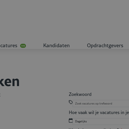
catures
Kandidaten
Opdrachtgevers
119
ken
g
Zoekwoord
Hoe vaak wil je vacatures in 