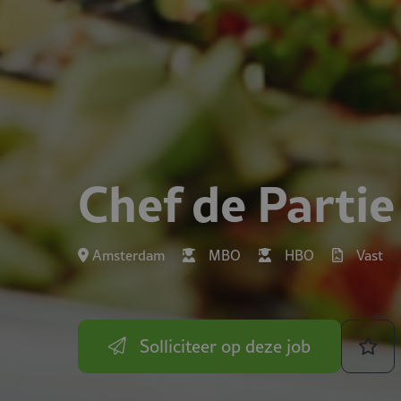
Chef de Partie
Amsterdam
MBO
HBO
Vast
Solliciteer op deze job