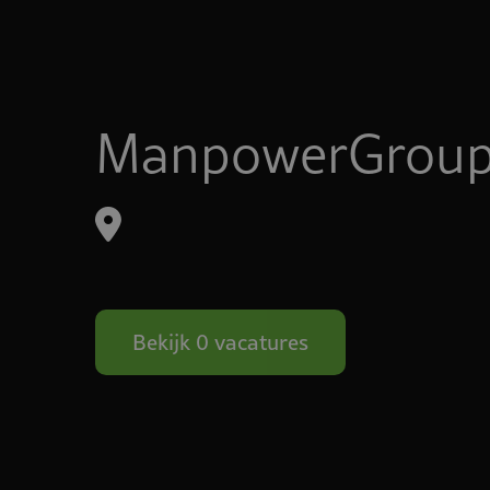
ManpowerGrou
Bekijk 0 vacatures