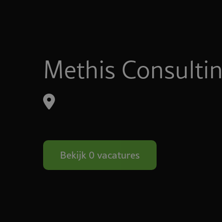
Methis Consulti
Bekijk 0 vacatures