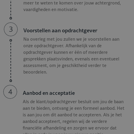
meer te weten te komen over jouw achtergrond,
Functiecriteria Assistent General
vaardigheden en motivatie.
Manager - Restaurant
3
Voorstellen aan opdrachtgever
De ultieme Assistent General Manager voldoet aan de
Na overleg met jou zullen we je voorstellen aan
volgende criteria:
onze opdrachtgever. Afhankelijk van de
opdrachtgever kunnen er één of meerdere
Minimaal 3 jaar ervaring in een soortgelijke
gesprekken plaatsvinden, evenals een eventueel
leidinggevende functie;
assessment, om je geschiktheid verder te
Diploma sociale Hygiëne en basiskennis van de HACCP is
beoordelen.
een pre;
Ruime product- en vakkennis;
4
Aanbod en acceptatie
Je kunt goed schakelen en voelt de wensen van
de gasten perfect aan;
Als de klant/opdrachtgever besluit om jou de baan
Je bent een motivator, gastvrij, enthousiast en klaar voor
aan te bieden, ontvang je een formeel aanbod. Het
een nieuwe uitdaging!
is aan jou om dit aanbod te accepteren. Als je het
aanbod accepteert, regelen wij de verdere
De aanbieding Assistent General
financiële afhandeling en zorgen we ervoor dat