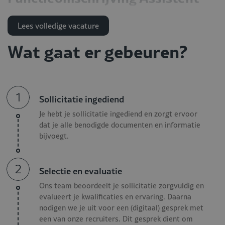
General Manager - Restaurant
Lees volledige vacature
Als Assistent General Manager zorg jij samen met je team
Wat gaat er gebeuren?
dat alles vlekkeloos verloopt en dat gasten
ongedwongen kunnen genieten van een avondje uit.
Daarnaast ben jij verantwoordelijk voor:
1
Het motiveren van het team en zorgen voor de juiste
Sollicitatie ingediend
energie binnen de locatie;
Je hebt je sollicitatie ingediend en zorgt ervoor
Fungeren als aanspreekpunt voor zowel teamleden als
dat je alle benodigde documenten en informatie
gasten, het schakelen tussen leidinggeven en
bijvoegt.
gastheerschap;
Het ondersteunen van de Bedrijfsleider in de dagelijkse
2
Selectie en evaluatie
operatie en waarborgen van de gasttevredenheid;
Coachen, trainen en ontwikkelen van het team, en de
Ons team beoordeelt je sollicitatie zorgvuldig en
roosters opstellen;
evalueert je kwalificaties en ervaring. Daarna
Het beheren van de inkoop en bijdragen aan het behalen
nodigen we je uit voor een (digitaal) gesprek met
van de financiële doelstellingen.
een van onze recruiters. Dit gesprek dient om