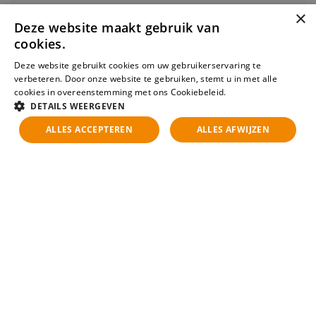
het bedrijf en het vervolg van de procedure. In overleg met
×
jou introduceren we je bij onze opdrachtgever om je
Stuur mij een e-mail
Deze website maakt gebruik van
vervolgens te blijven begeleiden in het sollicitatieproces. De
cookies.
Independent Recruiters Groep beschikt over een groot
Deze website gebruikt cookies om uw gebruikerservaring te
team met gespecialiseerde recruiters. Iedere recruiter heeft
verbeteren. Door onze website te gebruiken, stemt u in met alle
een zeer sterke focus op zijn eigen vakgebied. Hierdoor zijn
cookies in overeenstemming met ons Cookiebeleid.
Lees verder
zij de ideale sparringpartner voor zowel de kandidaat als de
DETAILS WEERGEVEN
opdrachtgever.
ALLES ACCEPTEREN
ALLES AFWIJZEN
Voornaam
Achternaam
Telefoonnummer
E-mailadres
Geïnteresseerd? Stuur
ons je sollicitatie!