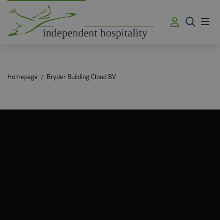
Me
Homepage
Bryder Building Cloud BV