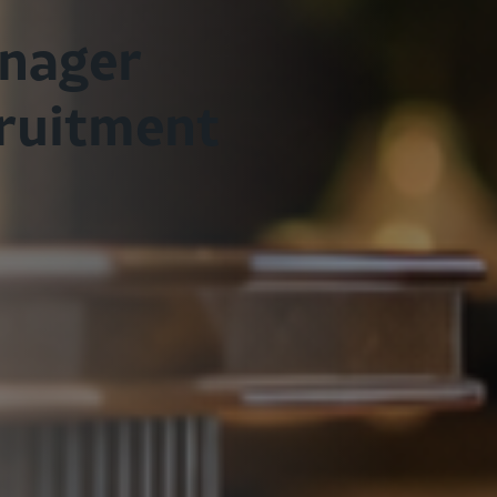
anager
cruitment