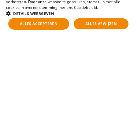
" Embay BV "
verbeteren. Door onze website te gebruiken, stemt u in met alle
cookies in overeenstemming met ons Cookiebeleid.
Lees verder
DETAILS WEERGEVEN
Michel Bakker
ALLES ACCEPTEREN
ALLES AFWIJZEN
Embay BV