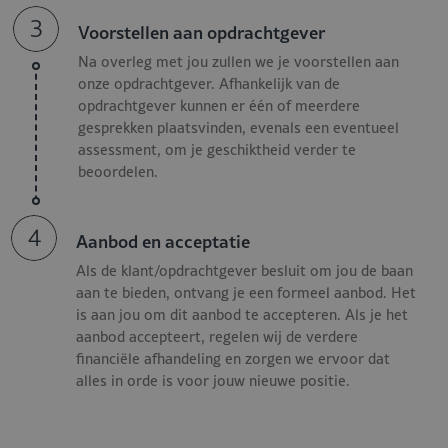
Minimaal 3 jaar ervaring in een vergelijkbare functie
3
binnen de (hotel)horeca;
Voorstellen aan opdrachtgever
Aantoonbare kennis van à-la-carte koken, bij voorkeur
Na overleg met jou zullen we je voorstellen aan
met seizoens- en streekproducten;
onze opdrachtgever. Afhankelijk van de
Leiderschapskwaliteiten: je kunt een team motiveren,
opdrachtgever kunnen er één of meerdere
aansturen en coachen;
gesprekken plaatsvinden, evenals een eventueel
Oog voor detail en kwaliteit, zowel in smaak als
assessment, om je geschiktheid verder te
presentatie;
beoordelen.
Kennis van HACCP en ervaring met het bewaken van
hygiëne- en veiligheidsvoorschriften;
4
Aanbod en acceptatie
Flexibel inzetbaar, stressbestendig en gedreven om
continu te verbeteren.
Als de klant/opdrachtgever besluit om jou de baan
aan te bieden, ontvang je een formeel aanbod. Het
De aanbieding Sous Chef -
is aan jou om dit aanbod te accepteren. Als je het
aanbod accepteert, regelen wij de verdere
Landgoed
financiële afhandeling en zorgen we ervoor dat
alles in orde is voor jouw nieuwe positie.
Voor de rol als Sous Chef voor dit prachtige landgoed wordt
een salaris rond de €3500 bruto geboden op basis van