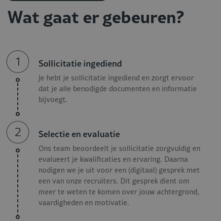
Wat gaat er gebeuren?
Je ondersteunt de chef-kok in de dagelijkse aansturing
van de keuken en het team;
Je bereidt en dresseert à-la-cartegerechten op hoog
niveau, met focus op smaak en presentatie;
1
Je denkt actief mee over menuontwikkeling,
Sollicitatie ingediend
seizoenssuggesties en productinnovatie;
Je hebt je sollicitatie ingediend en zorgt ervoor
Je bewaakt kwaliteit, hygiëne (HACCP) en efficiëntie in
dat je alle benodigde documenten en informatie
alle keukenprocessen;
bijvoegt.
Je traint en begeleidt collega’s en draagt bij aan een
positieve, professionele werksfeer.
2
Selectie en evaluatie
Functiecriteria Sous Chef -
Ons team beoordeelt je sollicitatie zorgvuldig en
Landgoed
evalueert je kwalificaties en ervaring. Daarna
nodigen we je uit voor een (digitaal) gesprek met
een van onze recruiters. Dit gesprek dient om
Als Sous Chef voor dit prachtige landgoed voldoe je aan de
meer te weten te komen over jouw achtergrond,
volgende eisen:
vaardigheden en motivatie.