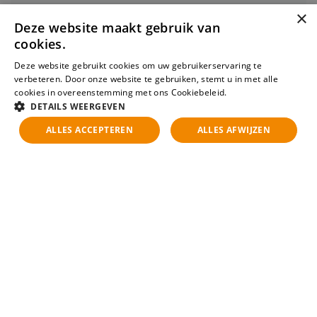
een zeer sterke focus op zijn eigen vakgebied. Hierdoor zijn
×
zij de ideale sparringpartner voor zowel de kandidaat als de
Stuur mij een e-mail
Deze website maakt gebruik van
opdrachtgever.
cookies.
Deze website gebruikt cookies om uw gebruikerservaring te
verbeteren. Door onze website te gebruiken, stemt u in met alle
cookies in overeenstemming met ons Cookiebeleid.
Lees verder
DETAILS WEERGEVEN
ALLES ACCEPTEREN
ALLES AFWIJZEN
Voornaam
Achternaam
Telefoonnummer
E-mailadres
Geïnteresseerd? Stuur
ons je sollicitatie!