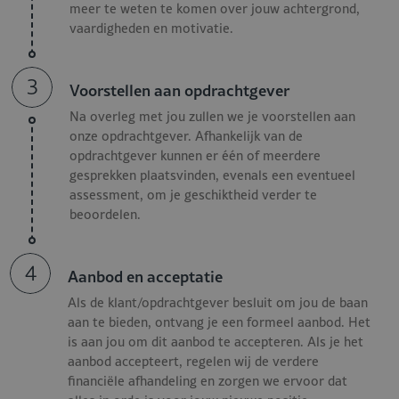
meer te weten te komen over jouw achtergrond,
bedrijfsfeesten.
vaardigheden en motivatie.
Functiecriteria Floormanager -
3
Restaurant & Events
Voorstellen aan opdrachtgever
Na overleg met jou zullen we je voorstellen aan
Wij zijn opzoek naar iemand met:
onze opdrachtgever. Afhankelijk van de
opdrachtgever kunnen er één of meerdere
gesprekken plaatsvinden, evenals een eventueel
Passie voor hospitality en een echte
assessment, om je geschiktheid verder te
aanpakkersmentaliteit;
beoordelen.
Een inspirerende persoonlijkheid die energie brengt op
de werkvloer;
Ervaring met het aansturen, coachen en ontwikkelen van
4
Aanbod en acceptatie
(jonge) teams;
Als de klant/opdrachtgever besluit om jou de baan
Afgeronde bacheloropleiding in hospitality (of
aan te bieden, ontvang je een formeel aanbod. Het
vergelijkbaar);
is aan jou om dit aanbod te accepteren. Als je het
Leidinggevende ervaring, bij voorkeur binnen de
aanbod accepteert, regelen wij de verdere
horeca/hospitality;
financiële afhandeling en zorgen we ervoor dat
Fulltime beschikbaar.