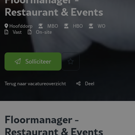
Restaurant & Events
Hoofddorp
MBO
HBO
WO
Vast
On-site
Solliciteer
Terug naar vacatureoverzicht
Deel
Floormanager -
Restaurant & Events