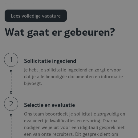
Solliciteer nu!
Lees volledige vacature
Functieomschrijving
Wat gaat er gebeuren?
Floormanager - Restaurant &
Events
Als Floormanager ben je verantwoordelijk voor het:
1
Sollicitatie ingediend
Aansturen, motiveren en begeleiden van het team
Je hebt je sollicitatie ingediend en zorgt ervoor
dat je alle benodigde documenten en informatie
tijdens de dagelijkse servives en events;
bijvoegt.
Verantwoordelijk voor personeelsplanning,
voorraadbeheer en een soepel verloop op de vloer;
Bewaken van kwaliteit, service en gastbeleving en
2
Selectie en evaluatie
signaleren van verbeterkansen;
Ons team beoordeelt je sollicitatie zorgvuldig en
Actief meedenken over de dagelijkse operatie en
evalueert je kwalificaties en ervaring. Daarna
bijdragen aan een sterke samenwerking binnen het team;
nodigen we je uit voor een (digitaal) gesprek met
Meewerken aan en coördineren van uiteenlopende
een van onze recruiters. Dit gesprek dient om
events zoals bruiloften, zakelijke bijeenkomsten en