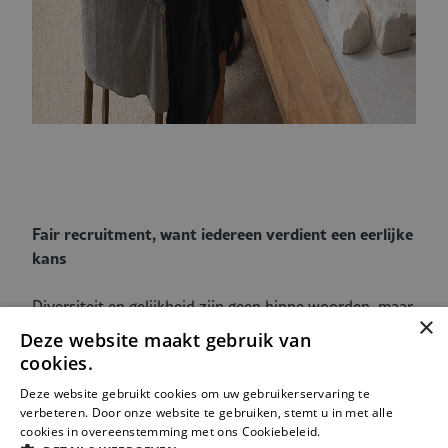
Fair recruitment, want iedereen verdient een eerlijke
kans
Diversiteit en gelijkheid zijn geen hippe woorden, maar
×
noodzaak. Iedereen moet beoordeeld worden op
Deze website maakt gebruik van
ervaring, kennis en fit – ongeacht gender, achtergrond
cookies.
of religie. Wij geloven in een eerlijk proces. Zo weet je
Deze website gebruikt cookies om uw gebruikerservaring te
zeker dat je niet de perfecte kandidaat mist omdat
verbeteren. Door onze website te gebruiken, stemt u in met alle
iemand op papier nét niet in een hokje past.
cookies in overeenstemming met ons Cookiebeleid.
Lees verder