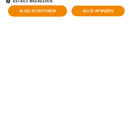
DETAILS WEERGEVEN
ALLES ACCEPTEREN
ALLES AFWIJZEN
Pas op voor de ‘passieve kandidaten’
Niet iedere topmanager staat actief op LinkedIn te
scrollen op zoek naar een nieuwe uitdaging. Sterker
nog, de besten zitten vaak lekker rustig op hun plek.
Daarom zijn wij proactief: we vinden en benaderen
talenten die zelf nog niet aan een switch denken. Een
uitgebreid netwerk en een slimme aanpak zijn
key
.
Tech en AI: handig, maar geen vervanger
Bij Independent
Recruiters
werken we met slimme
tools, zoals
Carv
. AI helpt ons data analyseren,
vacatures
targetten
en gesprekken automatisch